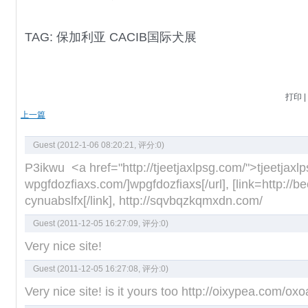
TAG:
保加利亚
CACIB国际犬展
打印
|
上一篇
Guest (2012-1-06 08:20:21, 评分:
0
)
P3ikwu <a href="http://tjeetjaxlpsg.com/">tjeetjaxlps
wpgfdozfiaxs.com/]wpgfdozfiaxs[/url], [link=http://
cynuabslfx[/link], http://sqvbqzkqmxdn.com/
Guest (2011-12-05 16:27:09, 评分:
0
)
Very nice site!
Guest (2011-12-05 16:27:08, 评分:
0
)
Very nice site! is it yours too http://oixypea.com/oxo