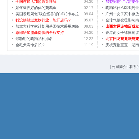
全国连锁店加盟政策详解
04.30
加盟宠物宝宝需要
如何饲养好的你的鹦鹉鱼
02.17
狗狗吃什么驱虫药
美国发现疑似“吸血怪兽”的“卓柏卡布拉...
09.04
充营...
广州一女子家中存
我没接触过宠物行业，能开店吗？
05.07
碎
全球气候变暖影响
加拿大科学家计划用基因技术采用鸡胚
09.03
山西太原宠物店成
胎“...
总部给加盟商提供的全程支持
04.30
馆旗...
香港两女子裸体抗
最聪明的狗狗品种排名
12.22
北京回龙观龙跃苑
金毛犬寿命多长？
11.19
庆祝宠物宝宝—湖
|
公司简介
|
联系