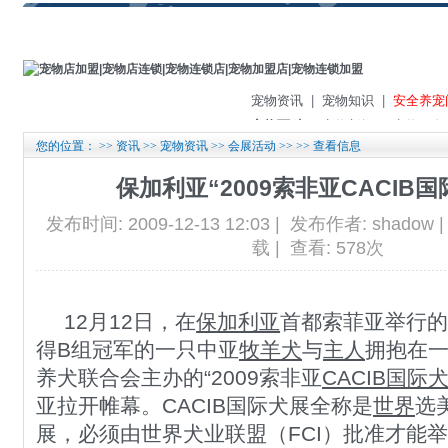
宠物资讯
|
宠物知识
|
安全养宠
宠物百科
|
宠物新闻
|
宠物服务
您的位置： >>
资讯
>>
宠物资讯
>>
会展活动
>> >> 查看信息
保加利亚“2009索非亚CACIB国
发布时间: 2009-12-13 12:03 | 发布作者: shado
载 | 查看: 578次
12月12日，在
保加利亚
首都索菲亚举行
得B组冠军的一只中亚
牧羊犬
与
主人
拥抱在
养犬联合会主办的“2009索非亚
CACIB国际
亚拉开帷幕。CACIB国际犬展全称是
世界
选
展，必须由世界犬业联盟（FCI）批准才能