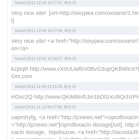
Guest (2011-12-05 16:27:07, 评分:
0
)
Very nice site! [url=http://oixypea.com/oxoaror/2.html
l]
Guest (2011-12-05 16:27:06, 评分:
0
)
Very nice site! <a href="http://oixypea.com/oxoaror/1
oo</a>
Guest (2011-12-02 10:18:57, 评分:
0
)
kzj6qR http://www.vX0UUwfbV0BvG3upQKBWlc9
Om.com
Guest (2011-11-28 13:15:28, 评分:
0
)
HOxc2Q http://www.QKiMt6vfLbn1bD0zxU9Qchz
Guest (2011-11-12 00:27:08, 评分:
0
)
uapmhyfg, <a href="http://jcnews.net">ciprofloxacin
="http://jcnews.net"]ciprofloxacin dosage[/url], http:/
xacin dosage, hqwbszuw, <a href="http://lacosta35