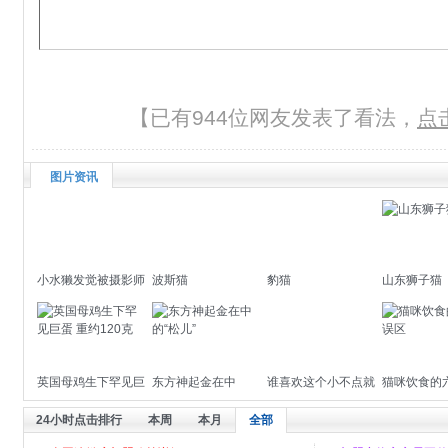
【已有944位网友发表了看法，
点
图片资讯
小水獭发觉被摄影师
波斯猫
豹猫
山东狮子猫
偷拍后的可爱表情
英国母鸡生下罕见巨
东方神起金在中
谁喜欢这个小不点就
猫咪饮食的
蛋 重约120克
的“松儿”
领养吧
24小时点击排行
本周
本月
全部