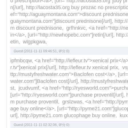
o prescription</a>, [url="http://lacosta35.org"]buy p
n[/url], http://lacosta35.org buy prozac no prescript
ef="http://aguaymontana.com">discount prednisone</
guaymontana.com"]discount prednisone[/url], http:
m discount prednisone, grfhnkvc, <a href="http://
in</a>, [url="http://newhopebc.com"]retin[/url], htt
etin, wlgpkgwa,
Guest (2011-11-11 09:46:51, 评分:
0
)
ipfmbcqw, <a href="http://lefleur.tv">xenical prix</a>,
r.tv"]xenical prix[/url], http://lefleur.tv xenical prix,
ttp://mustyfreshwater.com">Baclofen cost</a>, [url=
water.com"]Baclofen cost[/url], http://mustyfreshwa
st, jcudvumf, <a href="http://ryesworld.com">purch
[url="http://ryesworld.com"]purchase proventil[/url], 
m purchase proventil, grslzwas, <a href="http://
age buy online</a>, [url="http://pyme21.com"]gluco
url], http://pyme21.com glucophage buy online, kuxi
Guest (2011-11-11 02:32:06, 评分:
0
)