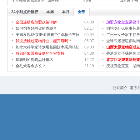
小水獭发觉被摄影师
波斯猫
豹猫
山东狮子猫
偷拍后的可爱表情
24小时点击排行
本周
本月
全部
全国连锁店加盟政策详解
04.30
加盟宠物宝宝需要
如何饲养好的你的鹦鹉鱼
02.17
狗狗吃什么驱虫药
美国发现疑似“吸血怪兽”的“卓柏卡布拉...
09.04
充营...
广州一女子家中存
我没接触过宠物行业，能开店吗？
05.07
碎
全球气候变暖影响
加拿大科学家计划用基因技术采用鸡胚
09.03
山西太原宠物店成
胎“...
总部给加盟商提供的全程支持
04.30
馆旗...
香港两女子裸体抗
最聪明的狗狗品种排名
12.22
北京回龙观龙跃苑
金毛犬寿命多长？
11.19
庆祝宠物宝宝—湖
|
公司简介
|
联系