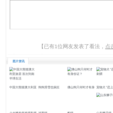
【已有1位网友发表了看法，
点
图片资讯
中国大熊猫澳大利亚
狗狗滑雪也疯狂
佛山狗只何时才有身
宠物犬 “恋
旅居 首次到南半球
份证？
生活