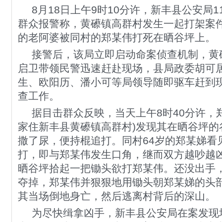
8月18日上午9时10分许，新丰县公安局1
群众报警称，黄礤镇高群村发生一起打架案件
的老阿婆被同村的郑某伟打死在晒谷坪上。
接警后，该局立即启动命案侦查机制，黄
启卫带领民警迅速赶赴现场，县局政委胡可
生、欧阳历、潘小可等局领导随即驱车赶到
查工作。
据目击群众反映，当天上午8时40分许，郑
家住新丰县黄礤镇高群村)发现其在晒谷坪的
撒了尿，便持棍追打。同村64岁的郑某娣看
打，即与郑某伟发生口角，继而双方越吵越
晒谷坪拾起一把锄头欲打郑某伟。还没出手
夺掉，郑某伟并狠狠地用锄头朝郑某娣的头
其当场倒地身亡，然后逃离村背后的深山。
为尽快缉拿凶手，新丰县公安局在案发现