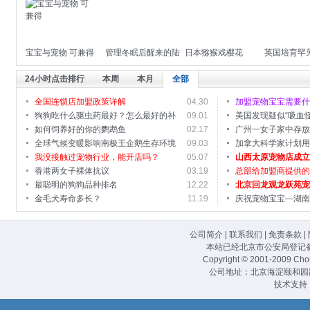
习惯
宝宝与宠物 可兼得
管理冬眠后醒来的陆
日本猕猴戏樱花
英国培育罕
龟的方法
全身长卷毛
24小时点击排行
本周
本月
全部
全国连锁店加盟政策详解
04.30
加盟宠物宝宝需要
狗狗吃什么驱虫药最好？怎么最好的补
09.01
美国发现疑似“吸血怪兽
充营...
如何饲养好的你的鹦鹉鱼
02.17
广州一女子家中存
全球气候变暖影响南极王企鹅生存环境
09.03
碎
加拿大科学家计划
我没接触过宠物行业，能开店吗？
05.07
胎“...
山西太原宠物店成
香港两女子裸体抗议
03.19
馆旗...
总部给加盟商提供
最聪明的狗狗品种排名
12.22
北京回龙观龙跃苑
金毛犬寿命多长？
11.19
庆祝宠物宝宝—湖
公司简介
|
联系我们
|
免责条款
|
本站已经北京市公安局登记备案 
Copyright © 2001-2009
Cho
公司地址：北京海淀颐和园路一
技术支持