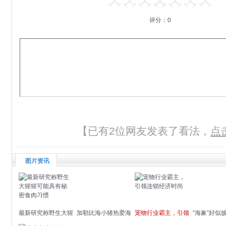
评分：
0
【已有2位网友发表了看法，
点
图片资讯
最新研究称野生大猩
加勒比海小猪热爱海
宠物行业霸主，引领
“海象”好似
猩可能具有秘密食肉
中戏水
连锁经济时尚
贵猫晃动长