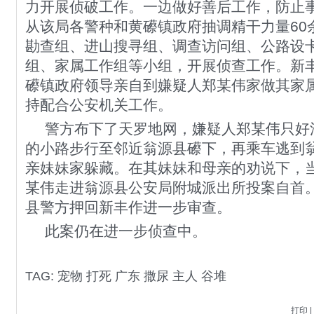
力开展侦破工作。一边做好善后工作，防止
从该局各警种和黄礤镇政府抽调精干力量60
勘查组、进山搜寻组、调查访问组、公路设
组、家属工作组等小组，开展侦查工作。新
礤镇政府领导亲自到嫌疑人郑某伟家做其家
持配合公安机关工作。
警方布下了天罗地网，嫌疑人郑某伟只好
的小路步行至邻近翁源县礤下，再乘车逃到
亲妹妹家躲藏。在其妹妹和母亲的劝说下，当
某伟走进翁源县公安局附城派出所投案自首
县警方押回新丰作进一步审查。
此案仍在进一步侦查中。
TAG:
宠物
打死
广东
撒尿
主人
谷堆
打印
|