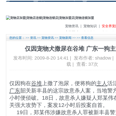
宠物资讯
|
宠物知识
|
安全养宠
宠物百科
|
宠物新闻
|
宠物服务
您的位置： >>
资讯
>>
宠物资讯
>>
宠物新闻
>> >> 查看信息
仅因宠物犬撒尿在谷堆 广东一狗
发布时间: 2009-8-20 14:41 | 发布作者: shado
载 | 查看: 37次
仅因狗在
谷堆
上撒了泡尿，便将狗的
主人
活
广东
韶关新丰县的这宗故意杀人案，当地警
小时便侦破。18日，故意杀人嫌疑人郑某伟
关强大攻势下，案发12小时后投案自首。
19日，郑某伟涉嫌故意杀人罪被新丰县